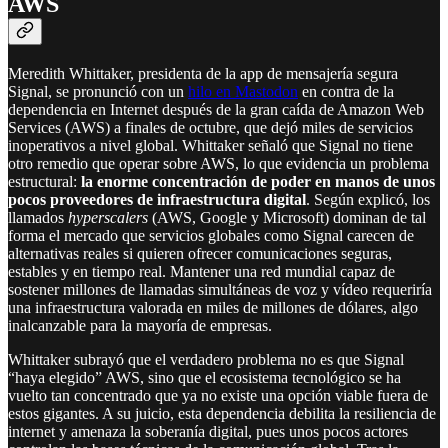
AWS
Meredith Whittaker, presidenta de la app de mensajería segura
Signal, se pronunció con un
hilo en Mastodon
en contra de la
dependencia en Internet después de la gran caída de Amazon Web
Services (AWS) a finales de octubre, que dejó miles de servicios
inoperativos a nivel global. Whittaker señaló que Signal no tiene
otro remedio que operar sobre AWS, lo que evidencia un problema
estructural:
la enorme concentración de poder en manos de unos
pocos proveedores de infraestructura digital
. Según explicó, los
llamados
hyperscalers
(AWS, Google y Microsoft) dominan de tal
forma el mercado que servicios globales como Signal carecen de
alternativas reales si quieren ofrecer comunicaciones seguras,
estables y en tiempo real. Mantener una red mundial capaz de
sostener millones de llamadas simultáneas de voz y vídeo requeriría
una infraestructura valorada en miles de millones de dólares, algo
inalcanzable para la mayoría de empresas.
Whittaker subrayó que el verdadero problema no es que Signal
“haya elegido” AWS, sino que el ecosistema tecnológico se ha
vuelto tan concentrado que ya no existe una opción viable fuera de
estos gigantes. A su juicio, esta dependencia debilita la resiliencia de
internet y amenaza la soberanía digital, pues unos pocos actores