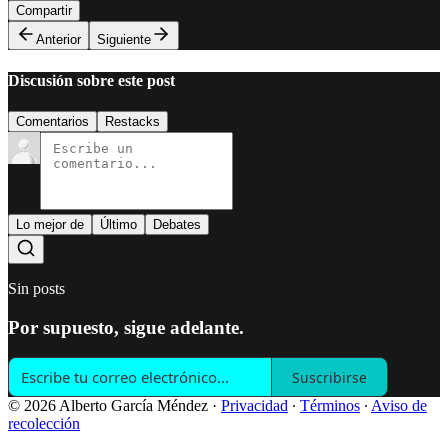
Compartir
Anterior
Siguiente
Discusión sobre este post
Comentarios
Restacks
Lo mejor de
Último
Debates
Sin posts
Por supuesto, sigue adelante.
Suscribirse
© 2026 Alberto García Méndez
·
Privacidad
∙
Términos
∙
Aviso de
recolección