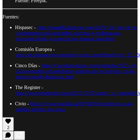
Fuente: Freepik.
Fuentes:
Hispasec -
https://unaaldia.hispasec.com/2025/11/el-cni-eleva-
la-ciberseguridad-a-prioridad-nacional-y-reclama-mas-
inversion-talento-y-cooperacion-internacional.html
Comisión Europea -
https://ec.europa.eu/commission/presscorner/detail/en/ip_25_2
Cinco Días -
https://cincodias.elpais.com/companias/2025-10-
02/la-consultora-cloud-district-acelera-su-crecimiento-con-la-
integracion-de-datasocial.html
The Register -
https://www.theregister.com/2025/10/27/signal_ceo_meredith
Civio -
https://civio.es/sanidad/2025/11/06/algoritmos-de-ia-
sanidad-publica-por-ccaa/
2