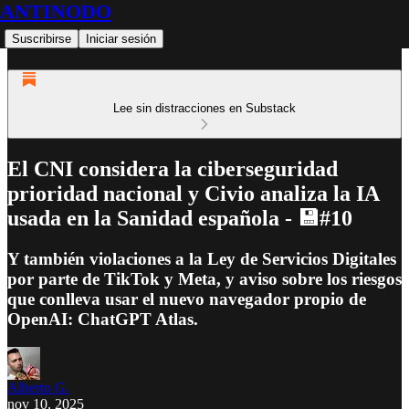
ANTINODO
Suscribirse
Iniciar sesión
Lee sin distracciones en Substack
El CNI considera la ciberseguridad
prioridad nacional y Civio analiza la IA
usada en la Sanidad española - 💾#10
Y también violaciones a la Ley de Servicios Digitales
por parte de TikTok y Meta, y aviso sobre los riesgos
que conlleva usar el nuevo navegador propio de
OpenAI: ChatGPT Atlas.
Alberto G.
nov 10, 2025