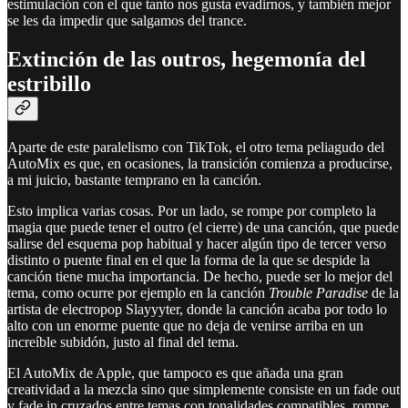
estimulación con el que tanto nos gusta evadirnos, y también mejor
se les da impedir que salgamos del trance.
Extinción de las outros, hegemonía del
estribillo
Aparte de este paralelismo con TikTok, el otro tema peliagudo del
AutoMix es que, en ocasiones, la transición comienza a producirse,
a mi juicio, bastante temprano en la canción.
Esto implica varias cosas. Por un lado, se rompe por completo la
magia que puede tener el outro (el cierre) de una canción, que puede
salirse del esquema pop habitual y hacer algún tipo de tercer verso
distinto o puente final en el que la forma de la que se despide la
canción tiene mucha importancia. De hecho, puede ser lo mejor del
tema, como ocurre por ejemplo en la canción
Trouble Paradise
de la
artista de electropop Slayyyter, donde la canción acaba por todo lo
alto con un enorme puente que no deja de venirse arriba en un
increíble subidón, justo al final del tema.
El AutoMix de Apple, que tampoco es que añada una gran
creatividad a la mezcla sino que simplemente consiste en un fade out
y fade in cruzados entre temas con tonalidades compatibles, rompe