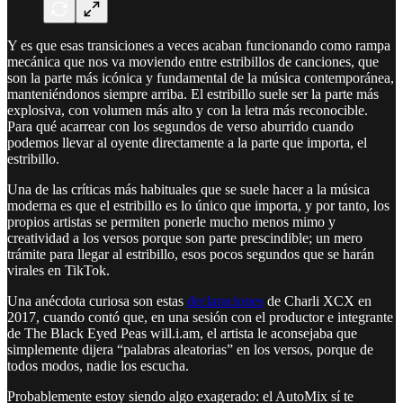
Y es que esas transiciones a veces acaban funcionando como rampa
mecánica que nos va moviendo entre estribillos de canciones, que
son la parte más icónica y fundamental de la música contemporánea,
manteniéndonos siempre arriba. El estribillo suele ser la parte más
explosiva, con volumen más alto y con la letra más reconocible.
Para qué acarrear con los segundos de verso aburrido cuando
podemos llevar al oyente directamente a la parte que importa, el
estribillo.
Una de las críticas más habituales que se suele hacer a la música
moderna es que el estribillo es lo único que importa, y por tanto, los
propios artistas se permiten ponerle mucho menos mimo y
creatividad a los versos porque son parte prescindible; un mero
trámite para llegar al estribillo, esos pocos segundos que se harán
virales en TikTok.
Una anécdota curiosa son estas
declaraciones
de Charli XCX en
2017, cuando contó que, en una sesión con el productor e integrante
de The Black Eyed Peas will.i.am, el artista le aconsejaba que
simplemente dijera “palabras aleatorias” en los versos, porque de
todos modos, nadie los escucha.
Probablemente estoy siendo algo exagerado: el AutoMix sí te