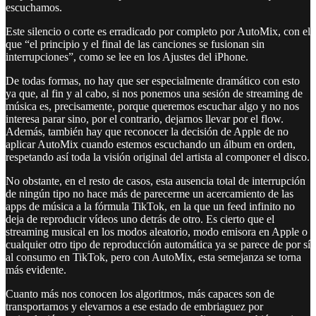
escuchamos.
Este silencio o corte es erradicado por completo por AutoMix, con el
que “el principio y el final de las canciones se fusionan sin
interrupciones”, como se lee en los Ajustes del iPhone.
De todas formas, no hay que ser especialmente dramático con esto
ya que, al fin y al cabo, si nos ponemos una sesión de streaming de
música es, precisamente, porque queremos escuchar algo y no nos
interesa parar sino, por el contrario, dejarnos llevar por el flow.
Además, también hay que reconocer la decisión de Apple de no
aplicar AutoMix cuando estemos escuchando un álbum en orden,
respetando así toda la visión original del artista al componer el disco.
No obstante, en el resto de casos, esta ausencia total de interrupción
de ningún tipo no hace más de parecerme un acercamiento de las
apps de música a la fórmula TikTok, en la que un feed infinito no
deja de reproducir vídeos uno detrás de otro. Es cierto que el
streaming musical en los modos aleatorio, modo emisora en Apple o
cualquier otro tipo de reproducción automática ya se parece de por sí
al consumo en TikTok, pero con AutoMix, esta semejanza se torna
más evidente.
Cuanto más nos conocen los algoritmos, más capaces son de
transportarnos y elevarnos a ese estado de embriaguez por