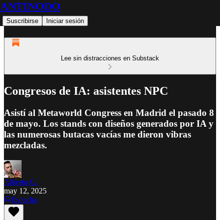
ANTINODO
Suscribirse
Iniciar sesión
Lee sin distracciones en Substack
Congresos de IA: asistentes NPC
Asistí al Metaworld Congress en Madrid el pasado 8
de mayo. Los stands con diseños generados por IA y
las numerosas butacas vacías me dieron vibras
mezcladas.
Alberto G.
may 12, 2025
Escucha