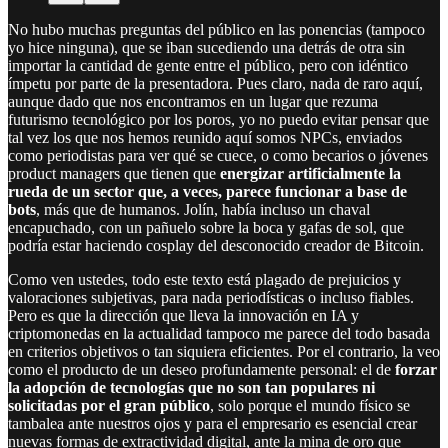
No hubo muchas preguntas del público en las ponencias (tampoco
yo hice ninguna), que se iban sucediendo una detrás de otra sin
importar la cantidad de gente entre el público, pero con idéntico
ímpetu por parte de la presentadora. Pues claro, nada de raro aquí,
aunque dado que nos encontramos en un lugar que rezuma
futurismo tecnológico por los poros, yo no puedo evitar pensar que
tal vez los que nos hemos reunido aquí somos NPCs, enviados
como periodistas para ver qué se cuece, o como becarios o jóvenes
product managers que tienen que
energizar artificialmente la
rueda de un sector que, a veces, parece funcionar a base de
bots
, más que de humanos. Jolín, había incluso un chaval
encapuchado, con un pañuelo sobre la boca y gafas de sol, que
podría estar haciendo cosplay del desconocido creador de Bitcoin.
Como ven ustedes, todo este texto está plagado de prejuicios y
valoraciones subjetivas, para nada periodísticas o incluso fiables.
Pero es que la dirección que lleva la innovación en IA y
criptomonedas en la actualidad tampoco me parece del todo basada
en criterios objetivos o tan siquiera eficientes. Por el contrario, la veo
como el producto de un deseo profundamente personal: el de
forzar
la adopción de tecnologías que no son tan populares ni
solicitadas por el gran público
, solo porque el mundo físico se
tambalea ante nuestros ojos y para el empresario es esencial crear
nuevas formas de extractividad digital, ante la mina de oro que