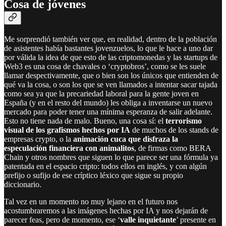
Cosa de jóvenes
Me sorprendió también ver que, en realidad, dentro de la población
de asistentes había bastantes jovenzuelos, lo que le hace a uno dar
por válida la idea de que esto de las criptomonedas y las startups de
Web3 es una cosa de chavales o ‘cryptobros’, como se les suele
llamar despectivamente, que o bien son los únicos que entienden de
qué va la cosa, o son los que se ven llamados a intentar sacar tajada
como sea ya que la precariedad laboral para la gente joven en
España (y en el resto del mundo) les obliga a inventarse un nuevo
mercado para poder tener una mínima esperanza de salir adelante.
Esto no tiene nada de malo. Bueno, una cosa sí: el
terrorismo
visual de los grafismos hechos por IA
de muchos de los stands de
empresas crypto, o la
animación cuca que disfraza la
especulación financiera con animalitos
, de firmas como BERA
Chain y otros nombres que siguen lo que parece ser una fórmula ya
patentada en el espacio cripto: todos ellos en inglés, y con algún
prefijo o sufijo de ese críptico léxico que sigue su propio
diccionario.
Tal vez en un momento no muy lejano en el futuro nos
acostumbraremos a las imágenes hechas por IA y nos dejarán de
parecer feas, pero de momento, ese ‘
valle inquietante
’ presente en