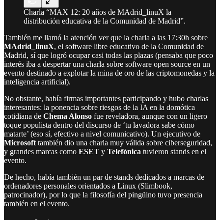
Charla “MAX 12: 20 años de MAdrid_linuX la
distribución educativa de la Comunidad de Madrid”.
También me llamó la atención ver que la charla a las 17:30h sobre
MAdrid_linuX
, el software libre educativo de la Comunidad de
Madrid, sí que logró ocupar casi todas las plazas (pensaba que poco
interés iba a despertar una charla sobre software open source en un
evento destinado a explotar la mina de oro de las criptomonedas y la
inteligencia artificial).
No obstante, había firmas importantes participando y hubo charlas
interesantes: la ponencia sobre riesgos de la IA en la domótica
cotidiana de
Chema Alonso
fue reveladora, aunque con un ligero
toque populista dentro del discurso de ‘tu lavadora sabe cómo
matarte’ (eso sí, efectivo a nivel comunicativo). Un ejecutivo de
Microsoft
también dio una charla muy válida sobre ciberseguridad,
y grandes marcas como
ESET
y
Telefónica
tuvieron stands en el
evento.
De hecho, había también un par de stands dedicados a marcas de
ordenadores personales orientados a Linux (Slimbook,
patrocinador), por lo que la filosofía del pingüino tuvo presencia
también en el evento.