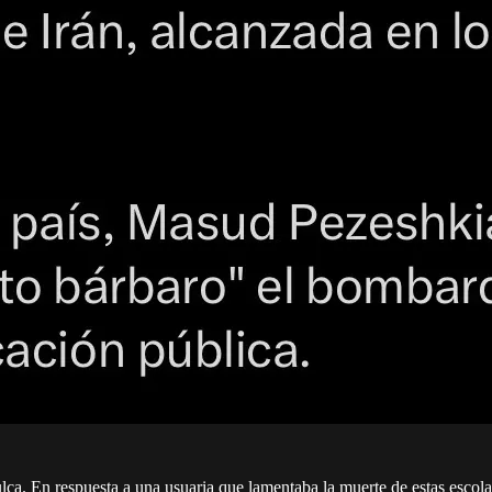
ulca. En respuesta a una usuaria que lamentaba la muerte de estas escola