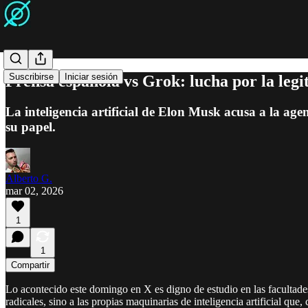
Suscribirse
Iniciar sesión
Prensa española vs Grok: lucha por la leg
La inteligencia artificial de Elon Musk acusa a la ag
su papel.
Alberto G.
mar 02, 2026
1
1
Compartir
Lo acontecido este domingo en X es digno de estudio en las facultades
radicales, sino a las propias maquinarias de inteligencia artificial que