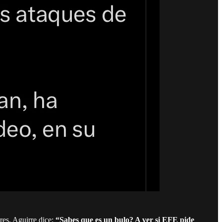
res, Aguirre dice:
“Sabes que es un bulo? A ver si EFE pide