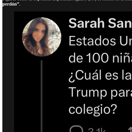
perdón”
.