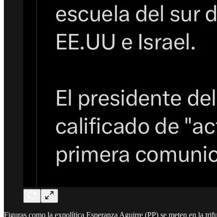
Figuras como la expolítica Esperanza Aguirre (PP) se meten en la trif