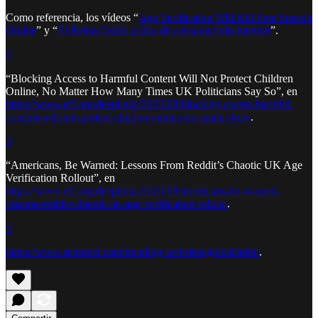
Como referencia, los vídeos “
Age Verification Will Kill Free Speech
Online
” y “
El Reino Unido acaba de censurar todo Internet
”.
2
“Blocking Access to Harmful Content Will Not Protect Children
Online, No Matter How Many Times UK Politicians Say So”, en
https://www.eff.org/deeplinks/2025/08/blocking-access-harmful-
content-will-not-protect-children-online-no-matter-how
.
3
“Americans, Be Warned: Lessons From Reddit’s Chaotic UK Age
Verification Rollout”, en
https://www.eff.org/deeplinks/2025/08/americans-be-warned-
lessons-reddits-chaotic-uk-age-verification-rollout
.
4
https://www.semrush.com/trending-websites/global/adult
.