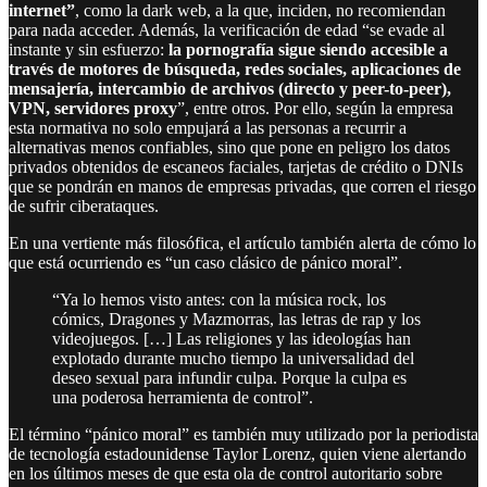
internet”
, como la dark web, a la que, inciden, no recomiendan
para nada acceder. Además, la verificación de edad “se evade al
instante y sin esfuerzo:
la pornografía sigue siendo accesible a
través de motores de búsqueda, redes sociales, aplicaciones de
mensajería, intercambio de archivos (directo y peer-to-peer),
VPN, servidores proxy
”, entre otros. Por ello, según la empresa
esta normativa no solo empujará a las personas a recurrir a
alternativas menos confiables, sino que pone en peligro los datos
privados obtenidos de escaneos faciales, tarjetas de crédito o DNIs
que se pondrán en manos de empresas privadas, que corren el riesgo
de sufrir ciberataques.
En una vertiente más filosófica, el artículo también alerta de cómo lo
que está ocurriendo es “un caso clásico de pánico moral”.
“Ya lo hemos visto antes: con la música rock, los
cómics, Dragones y Mazmorras, las letras de rap y los
videojuegos. […] Las religiones y las ideologías han
explotado durante mucho tiempo la universalidad del
deseo sexual para infundir culpa. Porque la culpa es
una poderosa herramienta de control”.
El término “pánico moral” es también muy utilizado por la periodista
de tecnología estadounidense Taylor Lorenz, quien viene alertando
en los últimos meses de que esta ola de control autoritario sobre