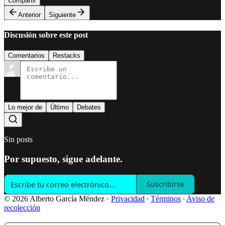
Compartir
Anterior
Siguiente
Discusión sobre este post
Comentarios
Restacks
Lo mejor de
Último
Debates
Sin posts
Por supuesto, sigue adelante.
Suscribirse
© 2026 Alberto García Méndez
·
Privacidad
∙
Términos
∙
Aviso de
recolección