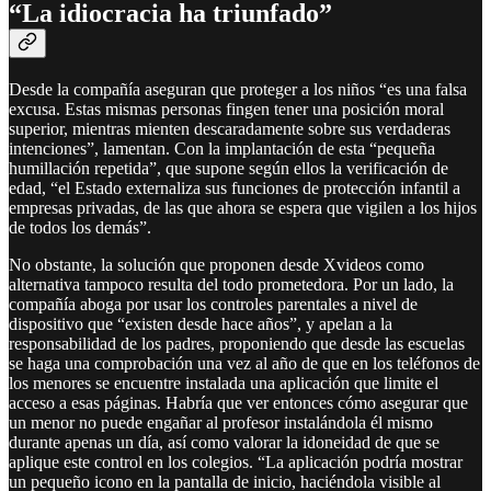
“La idiocracia ha triunfado”
Desde la compañía aseguran que proteger a los niños “es una falsa
excusa. Estas mismas personas fingen tener una posición moral
superior, mientras mienten descaradamente sobre sus verdaderas
intenciones”, lamentan. Con la implantación de esta “pequeña
humillación repetida”, que supone según ellos la verificación de
edad, “el Estado externaliza sus funciones de protección infantil a
empresas privadas, de las que ahora se espera que vigilen a los hijos
de todos los demás”.
No obstante, la solución que proponen desde Xvideos como
alternativa tampoco resulta del todo prometedora. Por un lado, la
compañía aboga por usar los controles parentales a nivel de
dispositivo que “existen desde hace años”, y apelan a la
responsabilidad de los padres, proponiendo que desde las escuelas
se haga una comprobación una vez al año de que en los teléfonos de
los menores se encuentre instalada una aplicación que limite el
acceso a esas páginas. Habría que ver entonces cómo asegurar que
un menor no puede engañar al profesor instalándola él mismo
durante apenas un día, así como valorar la idoneidad de que se
aplique este control en los colegios. “La aplicación podría mostrar
un pequeño icono en la pantalla de inicio, haciéndola visible al