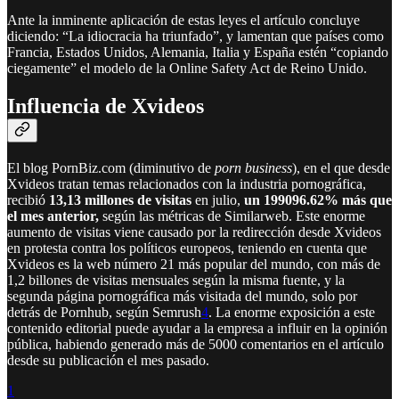
Ante la inminente aplicación de estas leyes el artículo concluye
diciendo: “La idiocracia ha triunfado”, y lamentan que países como
Francia, Estados Unidos, Alemania, Italia y España estén “copiando
ciegamente” el modelo de la Online Safety Act de Reino Unido.
Influencia de Xvideos
El blog PornBiz.com (diminutivo de
porn business
), en el que desde
Xvideos tratan temas relacionados con la industria pornográfica,
recibió
13,13 millones de visitas
en julio,
un 199096.62% más que
el mes anterior,
según las métricas de Similarweb. Este enorme
aumento de visitas viene causado por la redirección desde Xvideos
en protesta contra los políticos europeos, teniendo en cuenta que
Xvideos es la web número 21 más popular del mundo, con más de
1,2 billones de visitas mensuales según la misma fuente, y la
segunda página pornográfica más visitada del mundo, solo por
detrás de Pornhub, según Semrush
4
. La enorme exposición a este
contenido editorial puede ayudar a la empresa a influir en la opinión
pública, habiendo generado más de 5000 comentarios en el artículo
desde su publicación el mes pasado.
1