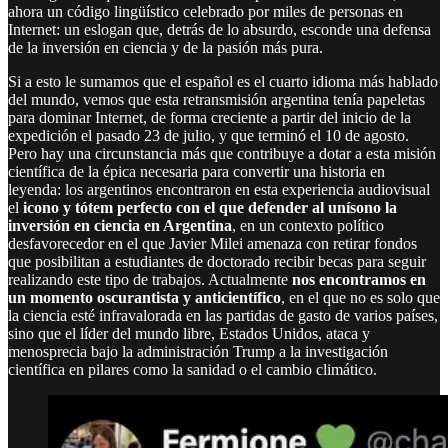
ahora un código lingüístico celebrado por miles de personas en
Internet: un eslogan que, detrás de lo absurdo, esconde una defensa
de la inversión en ciencia y de la pasión más pura.
Si a esto le sumamos que el español es el cuarto idioma más hablado
del mundo, vemos que esta retransmisión argentina tenía papeletas
para dominar Internet, de forma creciente a partir del inicio de la
expedición el pasado 23 de julio, y que terminó el 10 de agosto.
Pero hay una circunstancia más que contribuye a dotar a esta misión
científica de la épica necesaria para convertir una historia en
leyenda: los argentinos encontraron en esta experiencia audiovisual
el
icono y tótem perfecto con el que defender al unísono la
inversión en ciencia en Argentina
, en un contexto político
desfavorecedor en el que Javier Milei amenaza con retirar fondos
que posibilitan a estudiantes de doctorado recibir becas para seguir
realizando este tipo de trabajos. Actualmente
nos encontramos en
un momento oscurantista y anticientífico
, en el que no es solo que
la ciencia esté infravalorada en las partidas de gasto de varios países,
sino que el líder del mundo libre, Estados Unidos, ataca y
menosprecia bajo la administración Trump a la investigación
científica en pilares como la sanidad o el cambio climático.