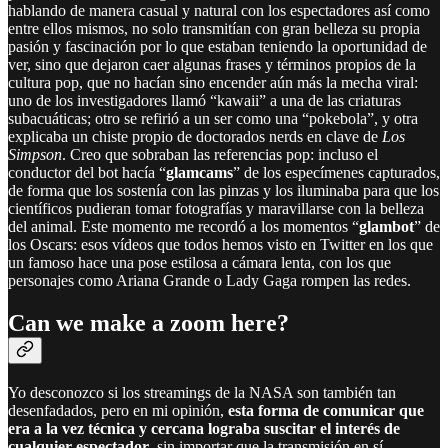
hablando de manera casual y natural con los espectadores así como
entre ellos mismos, no solo transmitían con gran belleza su propia
pasión y fascinación por lo que estaban teniendo la oportunidad de
ver, sino que dejaron caer algunas frases y términos propios de la
cultura pop, que no hacían sino encender aún más la mecha viral:
uno de los investigadores llamó “kawaii” a una de las criaturas
subacuáticas; otro se refirió a un ser como una “pokebola”, y otra
explicaba un chiste propio de doctorados nerds en clave de
Los
Simpson
. Creo que sobraban las referencias pop: incluso el
conductor del bot hacía “
glamcams
” de los especímenes capturados,
de forma que los sostenía con las pinzas y los iluminaba para que los
científicos pudieran tomar fotografías y maravillarse con la belleza
del animal. Este momento me recordó a los momentos “
glambot
” de
los Oscars: esos vídeos que todos hemos visto en Twitter en los que
un famoso hace una pose estilosa a cámara lenta, con los que
personajes como Ariana Grande o Lady Gaga rompen las redes.
Can we make a zoom here?
Yo desconozco si los streamings de la NASA son también tan
desenfadados, pero en mi opinión,
esta forma de comunicar que
era a la vez técnica y cercana lograba suscitar el interés de
cualquier espectador
, sin importar que la transmisión en sí