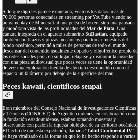
Si lo que digo les parece exagerado, veamos los datos: más de
70.000 personas conectadas en streaming por YouTube viendo no
un gameplay de Minecraft ni una pelea de boxeo, sino una pausada
y monótona vista de las profundidades del
Mar de Plata
. Una
cámara integrada en el aparato submarino
SuBastian
, equipado
también con brazos y pinzas mecánicos para tomar muestras del
fondo oceánico, permitió a miles de personas de todo el mundo
descansar del contenido usualmente dopado y oligofrénico propio de
las redes sociales para, en su lugar, relajarse y disminuir la ansiedad
con una pieza audiovisual que pocas veces se tiene la oportunidad
de ver: una exploración inédita de algo tan desconocido como el
espacio un kilómetro por debajo de la superficie del mar.
Peces kawaii, científicos senpai
Eran miembros del Consejo Nacional de Investigaciones Científicas
y Técnicas (CONICET) de Argentina quienes, en colaboración con
la fundación estadounidense, estaban tomando muestras y
observando con pasión la riqueza biológica de su territorio oceánico.
El hecho de que esta expedición, llamada
‘Talud Continental IV’
se haya viralizado de la forma en que lo ha hecho responde a varios