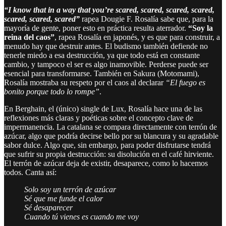
“I know that in a way that you’re scared, scared, scared, scared,
scared, scared, scared”
rapea Dougie F. Rosalía sabe que, para la
mayoría de gente, poner esto en práctica resulta aterrador.
“Soy la
reina del caos”
, rapea Rosalía en japonés, y es que para construir, a
menudo hay que destruir antes. El budismo también defiende no
tenerle miedo a esa destrucción, ya que todo está en constante
cambio, y tampoco el ser es algo inamovible. Perderse puede ser
esencial para transformarse. También en Sakura (Motomami),
Rosalía mostraba su respeto por el caos al declarar
“El fuego es
bonito porque todo lo rompe”
.
En Berghain, el (único) single de Lux, Rosalía hace una de las
reflexiones más claras y poéticas sobre el concepto clave de
impermanencia. La catalana se compara directamente con terrón de
azúcar, algo que podría decirse bello por su blancura y su agradable
sabor dulce. Algo que, sin embargo, para poder disfrutarse tendrá
que sufrir su propia destrucción: su disolución en el café hirviente.
El terrón de azúcar deja de existir, desaparece, como lo hacemos
todos. Canta así:
Solo soy un terrón de azúcar
Sé que me funde el calor
Sé desaparecer
Cuando tú vienes es cuando me voy