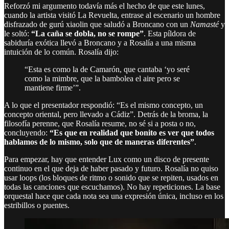
Reforzó mi argumento todavía más el hecho de que este lunes,
cuando la artista visitó La Revuelta, entrase al escenario un hombre
disfrazado de gurú xiaolin que saludó a Broncano con un
Namasté
y
le soltó:
“La caña se dobla, no se rompe”
. Esta píldora de
sabiduría exótica llevó a Broncano y a Rosalía a una misma
intuición de lo común. Rosalía dijo:
“Esta es como la de Camarón, que cantaba ‘yo seré
como la mimbre, que la bambolea el aire pero se
mantiene firme’”.
A lo que el presentador respondió: “Es el mismo concepto, un
concepto oriental, pero llevado a Cádiz”. Detrás de la broma, la
filosofía perenne, que Rosalía resume, no sé si a posta o no,
concluyendo:
“Es que en realidad que bonito es ver que todos
hablamos de lo mismo, solo que de maneras diferentes”
.
Para empezar, hay que entender Lux como un disco de presente
continuo en el que deja de haber pasado y futuro. Rosalía no quiso
usar loops (los bloques de ritmo o sonido que se repiten, usados en
todas las canciones que escuchamos). No hay repeticiones. La base
orquestal hace que cada nota sea una expresión única, incluso en los
estribillos o puentes.