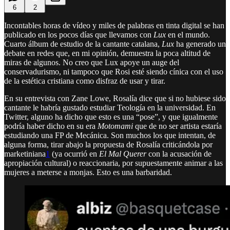
6
2
Incontables horas de vídeo y miles de palabras en tinta digital se han
publicado en los pocos días que llevamos con
Lux
en el mundo.
Cuarto álbum de estudio de la cantante catalana,
Lux
ha generado un
debate en redes que, en mi opinión, demuestra la poca altitud de
miras de algunos. No creo que Lux apoye un auge del
conservadurismo, ni tampoco que Rosi esté siendo cínica con el uso
de la estética cristiana como disfraz de usar y tirar.
En su entrevista con Zane Lowe, Rosalía dice que si no hubiese sido
cantante le habría gustado estudiar Teología en la universidad. En
Twitter, alguno ha dicho que esto es una “pose”, y que igualmente
podría haber dicho en su era
Motomami
que de no ser artista estaría
estudiando una FP de Mecánica. Son muchos los que intentan, de
alguna forma, tirar abajo la propuesta de Rosalía criticándola por
marketiniana
1
(ya ocurrió en
El Mal Querer
con la acusación de
apropiación cultural) o reaccionaria, por supuestamente animar a las
mujeres a meterse a monjas. Esto es una barbaridad.