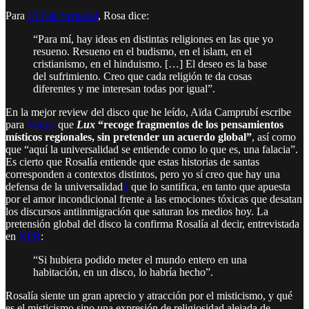
Para
El País Semanal
, Rosa dice:
“Para mí, hay ideas en distintas religiones en las que yo
resueno. Resueno en el budismo, en el islam, en el
cristianismo, en el hinduismo. […] El deseo es la base
del sufrimiento. Creo que cada religión te da cosas
diferentes y me interesan todas por igual”.
En la mejor review del disco que he leído, Aïda Camprubí escribe
para
Vogue
que
Lux
“recoge fragmentos de los pensamientos
místicos regionales, sin pretender un acuerdo global”
, así como
que “aquí la universalidad se entiende como lo que es, una falacia”.
Es cierto que Rosalía entiende que estas historias de santas
corresponden a contextos distintos, pero yo sí creo que hay una
defensa de la universalidad
2
que lo santifica, en tanto que apuesta
por el amor incondicional frente a las emociones tóxicas que desatan
los discursos antiinmigración que saturan los medios hoy. La
pretensión global del disco la confirma Rosalía al decir, entrevistada
en
NPR
:
“Si hubiera podido meter el mundo entero en una
habitación, en un disco, lo habría hecho”.
Rosalía siente un gran aprecio y atracción por el misticismo, y qué
es el misticismo sino una expresión de religiosidad alejada de