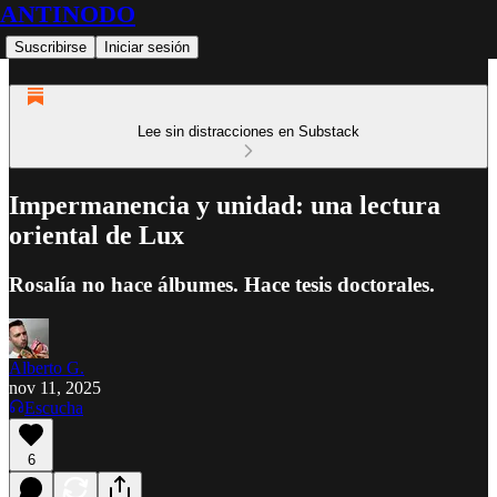
ANTINODO
Suscribirse
Iniciar sesión
Lee sin distracciones en Substack
Impermanencia y unidad: una lectura
oriental de Lux
Rosalía no hace álbumes. Hace tesis doctorales.
Alberto G.
nov 11, 2025
Escucha
6