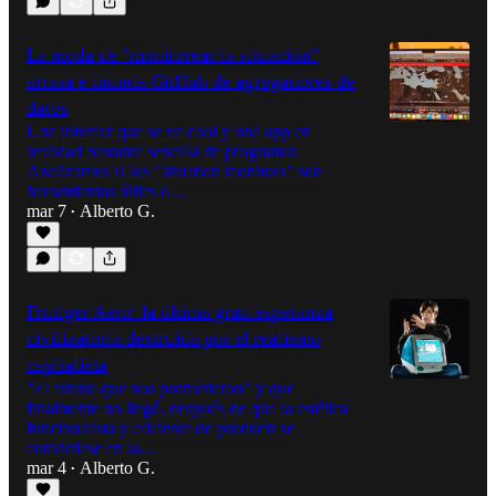
La moda de "monitorear la situación"
arrasa e inunda GitHub de agregadores de
datos
Una interfaz que se ve cool y una app en
realidad bastante sencilla de programar.
Analizamos si los "situation monitors" son
herramientas útiles o…
mar 7
Alberto G.
•
Frutiger Aero: la última gran esperanza
civilizatoria destruida por el realismo
capitalista
"El futuro que nos prometieron" y que
finalmente no llegó, después de que la estética
funcionalista y eficiente de producir se
convirtiese en la…
mar 4
Alberto G.
•