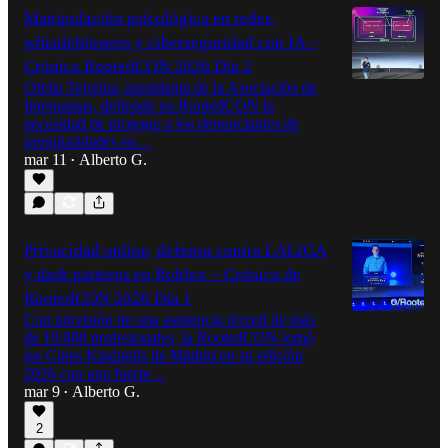
Manipulación psicológica en redes,
whistleblowers y ciberseguridad con IA –
Crónica RootedCON 2026 Día 2
Ofelia Tejerina, presidenta de la Asociación de
Internautas, defiende en RootedCON la
necesidad de proteger a los denunciantes de
irregularidades en…
mar 11
Alberto G.
•
Privacidad online, defensa contra LALIGA
y dark patterns en Roblox – Crónica de
RootedCON 2026 Día 1
Con previsión de una asistencia récord de más
de 10.000 profesionales, la RootedCON tomó
los Cines Kinépolis de Madrid en su edición
2026 con una fuerte…
mar 9
Alberto G.
•
2