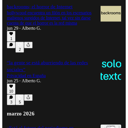
backrooms; el horror de Internet
hollywood encuentra un filón en los escenarios
malignos surgidos de Internet, tal vez sin darse
cuenta de que el horror es la red misma
jun 29
Alberto G.
•
1
2
“la gente se está aburriendo de las redes
sociales”
Privacidad en España
jun 25
Alberto G.
•
10
3
5
marzo 2026
¿Está el futuro del periodismo en