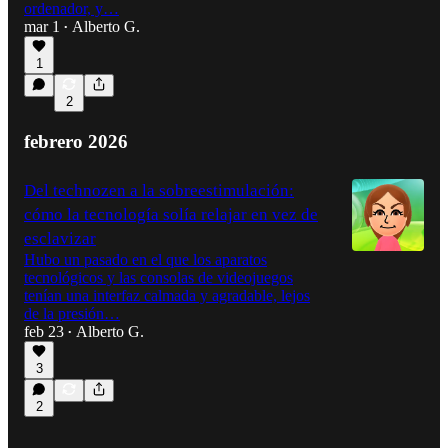
ordenador, y…
mar 1
Alberto G.
•
1
2
febrero 2026
Del technozen a la sobreestimulación:
cómo la tecnología solía relajar en vez de
esclavizar
Hubo un pasado en el que los aparatos
tecnológicos y las consolas de videojuegos
tenían una interfaz calmada y agradable, lejos
de la presión…
feb 23
Alberto G.
•
3
2