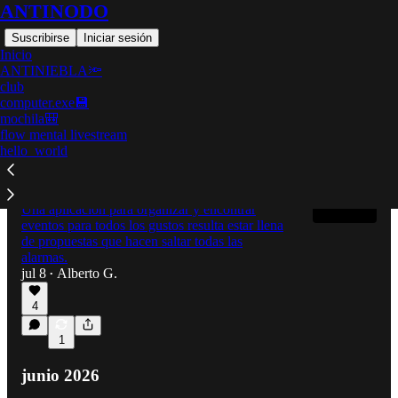
ANTINODO
Suscribirse
Iniciar sesión
Inicio
ANTINIEBLA🔦
club
computer.exe💾
Último
Lo mejor de
Debates
mochila🎒
flow mental livestream
hello_world
Pseudociencia y networking para hacer
amigos: el pesadillesco mundo de Meetup
Una aplicación para organizar y encontrar
eventos para todos los gustos resulta estar llena
de propuestas que hacen saltar todas las
alarmas.
jul 8
Alberto G.
•
4
1
junio 2026